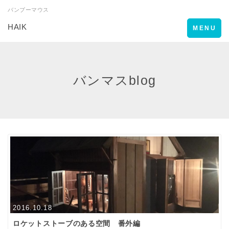
バンブーマウス
HAIK
Toggle
MENU
navigation
バンマスblog
2016.10.18
ロケットストーブのある空間 番外編