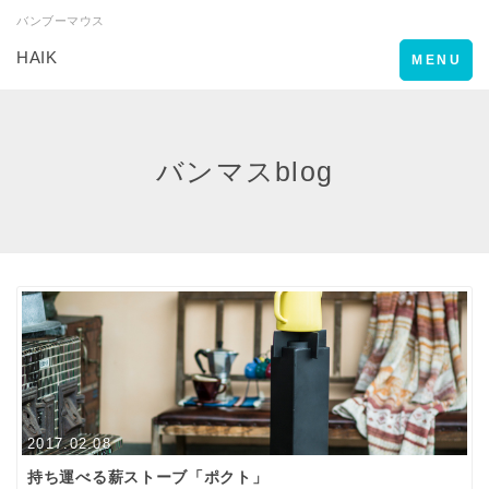
バンブーマウス
HAIK
Toggle
MENU
navigation
バンマスblog
2017.02.08
持ち運べる薪ストーブ「ポクト」